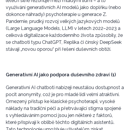
letech silně rezonuje mezi mladými lidmi – a to
využívání generativních AI modelů jako doplňku (nebo
dokonce náhrady) psychoterapie u generace Z.
Pandemie, prudký rozvoj velkých jazykových modelů
(Large Language Models, LLM) v letech 2022–2023 a
celková digitalizace každodenního života způsobily, že
se chatboti typu ChatGPT, Replika či čínský DeepSeek
stávají „novou oporou“ při řešení duševních obtíží.
Generativní AI jako podpora duševního zdraví (1)
Generativní AI chatboti nabízejí neustálou dostupnost a
pocit anonymity, což je pro mladé lidi velmi atraktivní.
Omezený přístup ke klasické psychoterapii, vysoké
náklady na tradiční péči a přetrvávající stigma spojené
s vyhledáváním pomoci jsou jen některé z faktorů,
které přispívají k oblibě těchto digitálních asistentů.
Tato technologie umožňuje uživatelům získat