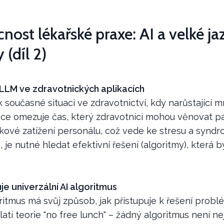
ost lékařské praxe: AI a velké j
(díl 2)
LLM ve zdravotnických aplikacích
současné situaci ve zdravotnictví, kdy narůstající m
e omezuje čas, který zdravotníci mohou věnovat p
lkové zatížení personálu, což vede ke stresu a synd
), je nutné hledat efektivní řešení (algoritmy), která 
uje univerzální AI algoritmus
itmus má svůj způsob, jak přistupuje k řešení probl
platí teorie "no free lunch" – žádný algoritmus není ne