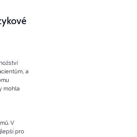
azykové
nožství
acientům, a
romu
by mohla
émů. V
jlepší pro