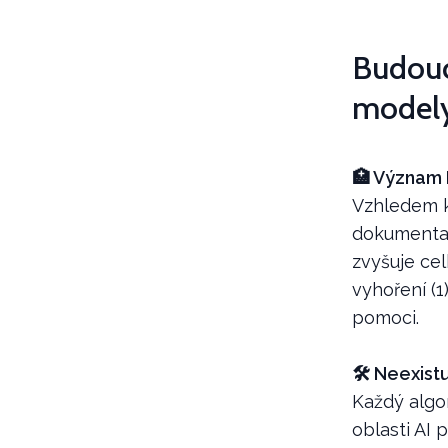
Budoucn
modely 
🏥 Význam 
Vzhledem k 
dokumentac
zvyšuje ce
vyhoření (1
pomoci.
🛠️ Neexist
Každý algor
oblasti AI 