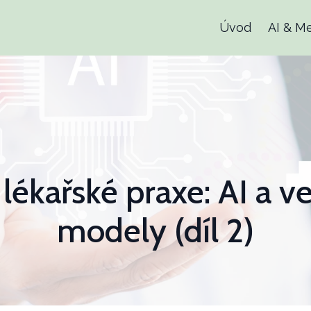
Úvod
AI & M
ékařské praxe: AI a v
modely (díl 2)