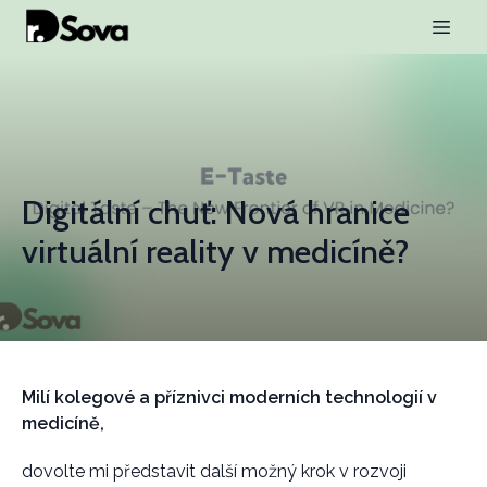
Digitální chuť: Nová hranice
virtuální reality v medicíně?
Milí kolegové a příznivci moderních technologií v
medicíně,
dovolte mi představit další možný krok v rozvoji