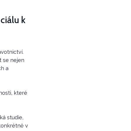
ciálu k
votnictví.
t se nejen
ch a
osti, které
ká studie,
konkrétně v