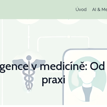
Úvod
AI & M
igence v medicíně: Od 
praxi