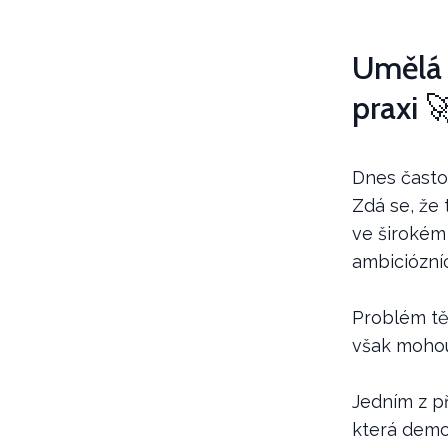
Umělá 
praxi 
Dnes často 
Zdá se, že 
ve širokém 
ambiciózníc
Problém těc
však mohou
Jedním z př
která demo