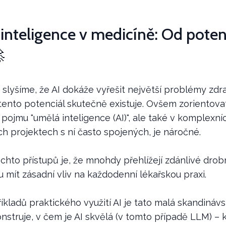
inteligence v medicíně: Od poten

slyšíme, že AI dokáže vyřešit největší problémy zdra
tento potenciál skutečně existuje. Ovšem zorientova
pojmu "umělá inteligence (AI)", ale také v komplexní
h projektech s ní často spojených, je náročné.
hto přístupů je, že mnohdy přehlížejí zdánlivé drobn
 mít zásadní vliv na každodenní lékařskou praxi.
íkladů praktického využití AI je tato malá skandinávs
nstruje, v čem je AI skvělá (v tomto případě LLM) – 